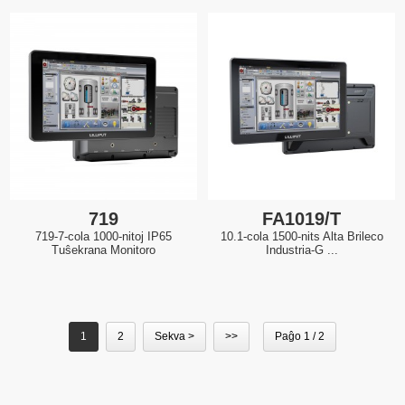
719
FA1019/T
719-7-cola 1000-nitoj IP65
10.1-cola 1500-nits Alta Brileco
Tuŝekrana Monitoro
Industria-G ...
1
2
Sekva >
>>
Paĝo 1 / 2