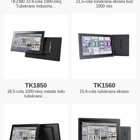
TK2380 23.8-cola 1000-nitoj
21,5-cola tuŝekrana ekrano kun
Tuŝekrano Industria...
1000 nits
TK1850
TK1560
18,5-cola 1000-nitoj metala ŝelo
15,6-cola tuŝekrana ekrano
tuŝekrano ...