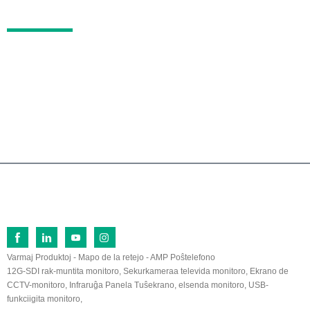
KONTAKTO
N-ro 26, Norda Vojo Fu Qi, Ekonomia Disvolva Z
ono Lan Tian, ​​Zhang Zhou, Fu Jian, 363005, Ĉini
o
0086-596-2109323/2109661
sales@lilliput.com
© Kopirajto - 1993-2026 LILLIPUT: Ĉiuj Rajtoj Rezervitaj.
Varmaj Produktoj
-
Mapo de la retejo
-
AMP Poŝtelefono
12G-SDI rak-muntita monitoro
,
Sekurkameraa televida monitoro
,
Ekrano de
CCTV-monitoro
,
Infraruĝa Panela Tuŝekrano
,
elsenda monitoro
,
USB-
funkciigita monitoro
,