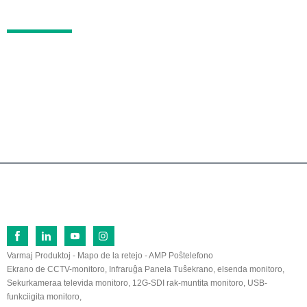
Oftaj demandoj
KONTAKTO
N-ro 26, Norda Vojo Fu Qi, Ekonomia Disvolva Z
ono Lan Tian, ​​Zhang Zhou, Fu Jian, 363005, Ĉini
o
0086-596-2109323/2109661
sales@lilliput.com
© Kopirajto - 1993-2026 LILLIPUT: Ĉiuj Rajtoj Rezervitaj.
Varmaj Produktoj
-
Mapo de la retejo
-
AMP Poŝtelefono
Ekrano de CCTV-monitoro
,
Infraruĝa Panela Tuŝekrano
,
elsenda monitoro
,
Sekurkameraa televida monitoro
,
12G-SDI rak-muntita monitoro
,
USB-
funkciigita monitoro
,