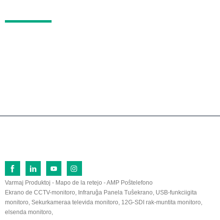
KONTAKTO
N-ro 26, Norda Vojo Fu Qi, Ekonomia Disvolva Z
ono Lan Tian, ​​Zhang Zhou, Fu Jian, 363005, Ĉini
o
0086-596-2109323/2109661
sales@lilliput.com
© Kopirajto - 1993-2026 LILLIPUT: Ĉiuj Rajtoj Rezervitaj.
Varmaj Produktoj
-
Mapo de la retejo
-
AMP Poŝtelefono
Ekrano de CCTV-monitoro
,
Infraruĝa Panela Tuŝekrano
,
USB-funkciigita
monitoro
,
Sekurkameraa televida monitoro
,
12G-SDI rak-muntita monitoro
,
elsenda monitoro
,