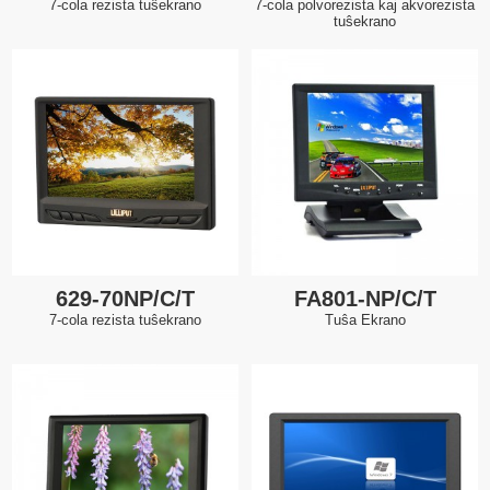
7-cola rezista tuŝekrano
7-cola polvorezista kaj akvorezista
tuŝekrano
629-70NP/C/T
FA801-NP/C/T
7-cola rezista tuŝekrano
Tuŝa Ekrano