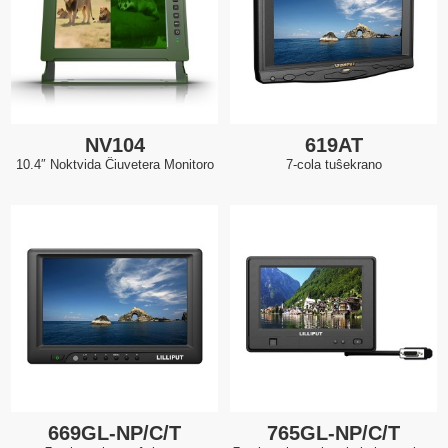
NV104
619AT
10.4″ Noktvida Ĉiuvetera Monitoro
7-cola tuŝekrano
669GL-NP/C/T
765GL-NP/C/T