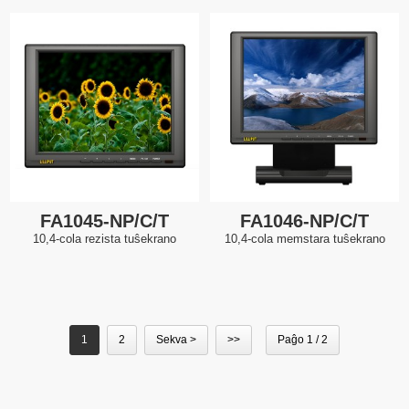
FA1045-NP/C/T
FA1046-NP/C/T
10,4-cola rezista tuŝekrano
10,4-cola memstara tuŝekrano
1
2
Sekva >
>>
Paĝo 1 / 2