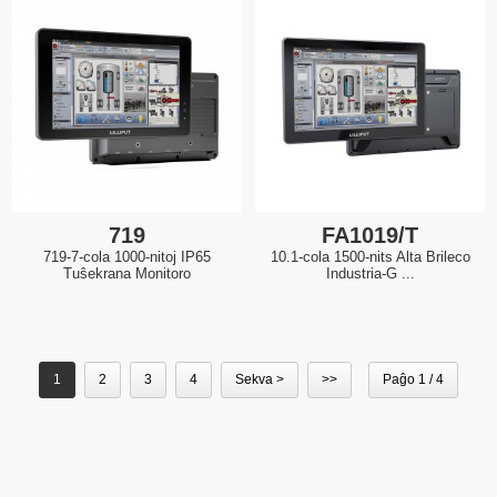
719
FA1019/T
719-7-cola 1000-nitoj IP65
10.1-cola 1500-nits Alta Brileco
Tuŝekrana Monitoro
Industria-G ...
1
2
3
4
Sekva >
>>
Paĝo 1 / 4