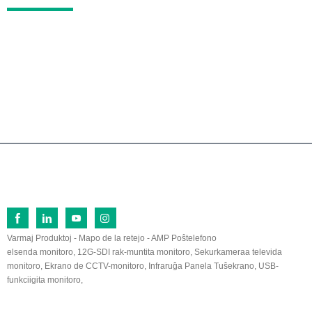
N-ro 26, Norda Vojo Fu Qi, Ekonomia Disvolva Z
ono Lan Tian, ​​Zhang Zhou, Fu Jian, 363005, Ĉini
o
0086-596-2109323/2109661
sales@lilliput.com
© Kopirajto - 1993-2026 LILLIPUT: Ĉiuj Rajtoj Rezervitaj.
Varmaj Produktoj
-
Mapo de la retejo
-
AMP Poŝtelefono
elsenda monitoro
,
12G-SDI rak-muntita monitoro
,
Sekurkameraa televida
monitoro
,
Ekrano de CCTV-monitoro
,
Infraruĝa Panela Tuŝekrano
,
USB-
funkciigita monitoro
,